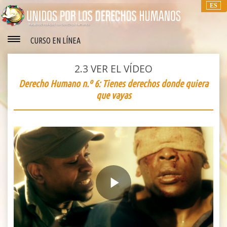
ES
CURSO EN LÍNEA
2.3
VER EL VÍDEO
Derecho Humano n.º 6: Tienes derechos donde quiera
que vayas
Play