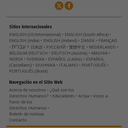
Sitios Internacionales
ENGLISH (US/International)
ENGLISH (South Africa)
ENGLISH (India)
ENGLISH (Ireland)
DANSK
FRANÇAIS
עברית
日本語
РУССКИЙ
繁體中文
NEDERLANDS
BELGIUM
DEUTSCH
DEUTSCH (Austria)
MAGYAR
NORSK
SVENSKA
ESPAÑOL (Latino)
ESPAÑOL
(Castellano)
ΕΛΛΗΝΙΚA
ITALIANO
PORTUGUÊS
PORTUGUÊS (Brasil)‎
Navegación en el Sitio Web
Acerca de nosotros
¿Qué son los
Derechos Humanos?
Educadores
Actúa
Voces a
Favor de los
Derechos Humanos
Boletín de noticias
Contacto