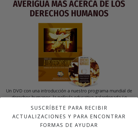
AVERIGUA MÁS ACERCA DE LOS
DERECHOS HUMANOS
Un DVD con una introducción a nuestro programa mundial de
derechos humanos, la película educativa galardonada
La
Historia de los Derechos Humanos;
y los 30 anuncios de servicio
SUSCRÍBETE PARA RECIBIR
público que ilustran cada uno de los artículos de la Declaración
ACTUALIZACIONES Y PARA ENCONTRAR
Universal de los Derechos Humanos.
FORMAS DE AYUDAR
Solicita un Kit de Información de Unidos por los Derechos
Humanos gratuito