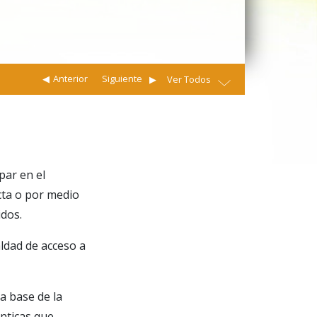
Anterior
Siguiente
Ver Todos
par en el
cta o por medio
idos.
aldad de acceso a
la base de la
nticas que