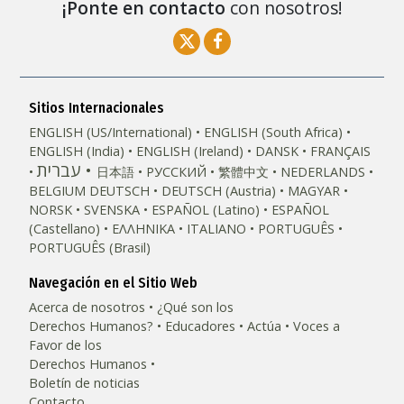
¡Ponte en contacto
con nosotros!
Sitios Internacionales
ENGLISH (US/International)
ENGLISH (South Africa)
ENGLISH (India)
ENGLISH (Ireland)
DANSK
FRANÇAIS
עברית
日本語
РУССКИЙ
繁體中文
NEDERLANDS
BELGIUM
DEUTSCH
DEUTSCH (Austria)
MAGYAR
NORSK
SVENSKA
ESPAÑOL (Latino)
ESPAÑOL
(Castellano)
ΕΛΛΗΝΙΚA
ITALIANO
PORTUGUÊS
PORTUGUÊS (Brasil)‎
Navegación en el Sitio Web
Acerca de nosotros
¿Qué son los
Derechos Humanos?
Educadores
Actúa
Voces a
Favor de los
Derechos Humanos
Boletín de noticias
Contacto