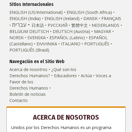
Sitios Internacionales
ENGLISH (US/International)
ENGLISH (South Africa)
ENGLISH (India)
ENGLISH (Ireland)
DANSK
FRANÇAIS
עברית
日本語
РУССКИЙ
繁體中文
NEDERLANDS
BELGIUM
DEUTSCH
DEUTSCH (Austria)
MAGYAR
NORSK
SVENSKA
ESPAÑOL (Latino)
ESPAÑOL
(Castellano)
ΕΛΛΗΝΙΚA
ITALIANO
PORTUGUÊS
PORTUGUÊS (Brasil)‎
Navegación en el Sitio Web
Acerca de nosotros
¿Qué son los
Derechos Humanos?
Educadores
Actúa
Voces a
Favor de los
Derechos Humanos
Boletín de noticias
Contacto
ACERCA DE NOSOTROS
Unidos por los Derechos Humanos es un programa