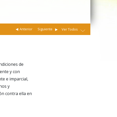
Anterior
Siguiente
Ver Todos
ndiciones de
mente y con
te e imparcial,
hos y
ón contra ella en