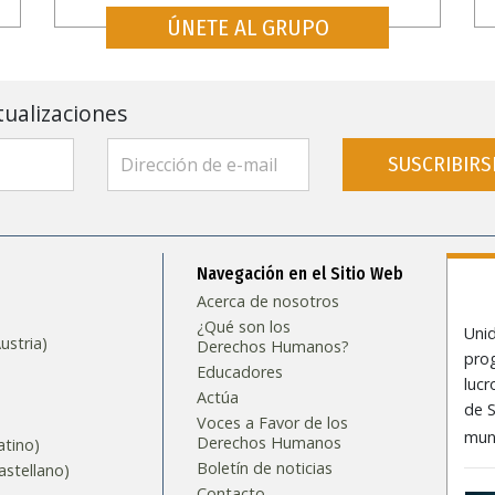
ÚNETE AL GRUPO
tualizaciones
SUSCRIBIRS
Navegación en el Sitio Web
Acerca de nosotros
¿Qué son los
Uni
stria)
Derechos Humanos?
prog
Educadores
lucr
Actúa
de S
Voces a Favor de los
mun
Derechos Humanos
tino)
Boletín de noticias
stellano)
Contacto