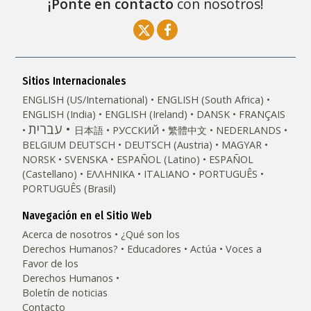
¡Ponte en contacto
con nosotros!
Sitios Internacionales
ENGLISH (US/International)
ENGLISH (South Africa)
ENGLISH (India)
ENGLISH (Ireland)
DANSK
FRANÇAIS
עברית
日本語
РУССКИЙ
繁體中文
NEDERLANDS
BELGIUM
DEUTSCH
DEUTSCH (Austria)
MAGYAR
NORSK
SVENSKA
ESPAÑOL (Latino)
ESPAÑOL
(Castellano)
ΕΛΛΗΝΙΚA
ITALIANO
PORTUGUÊS
PORTUGUÊS (Brasil)‎
Navegación en el Sitio Web
Acerca de nosotros
¿Qué son los
Derechos Humanos?
Educadores
Actúa
Voces a
Favor de los
Derechos Humanos
Boletín de noticias
Contacto