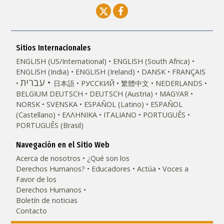
Sitios Internacionales
ENGLISH (US/International)
ENGLISH (South Africa)
ENGLISH (India)
ENGLISH (Ireland)
DANSK
FRANÇAIS
עברית
日本語
РУССКИЙ
繁體中文
NEDERLANDS
BELGIUM
DEUTSCH
DEUTSCH (Austria)
MAGYAR
NORSK
SVENSKA
ESPAÑOL (Latino)
ESPAÑOL
(Castellano)
ΕΛΛΗΝΙΚA
ITALIANO
PORTUGUÊS
PORTUGUÊS (Brasil)‎
Navegación en el Sitio Web
Acerca de nosotros
¿Qué son los
Derechos Humanos?
Educadores
Actúa
Voces a
Favor de los
Derechos Humanos
Boletín de noticias
Contacto