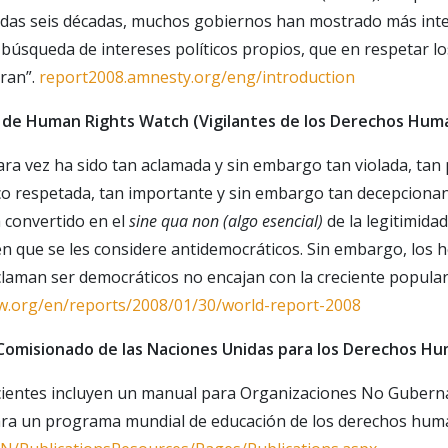
adas seis décadas, muchos gobiernos han mostrado más inte
a búsqueda de intereses políticos propios, que en respetar l
eran”.
report2008.amnesty.org/eng/introduction
 de Human Rights Watch (Vigilantes de los Derechos Hum
ara vez ha sido tan aclamada y sin embargo tan violada, tan
 respetada, tan importante y sin embargo tan decepcionant
 convertido en el
sine qua non (algo esencial)
de la legitimida
n que se les considere antidemocráticos. Sin embargo, los 
aman ser democráticos no encajan con la creciente popular
w.org/en/reports/2008/01/30/world-report-2008
o Comisionado de las Naciones Unidas para los Derechos H
ecientes incluyen un manual para Organizaciones No Gubern
ara un programa mundial de educación de los derechos hum