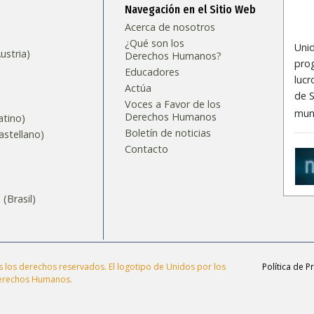
Navegación en el Sitio Web
Acerca de nosotros
¿Qué son los
Uni
stria)
Derechos Humanos?
prog
Educadores
lucr
Actúa
de S
Voces a Favor de los
mun
Derechos Humanos
tino)
Boletín de noticias
stellano)
Contacto
S
Brasil)‎
os derechos reservados. El logotipo de Unidos por los
Política de P
erechos Humanos.