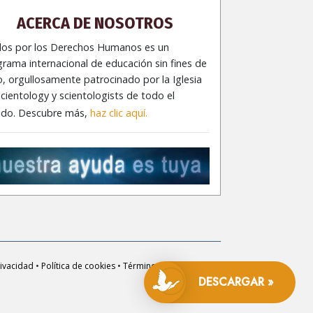
ACERCA DE NOSOTROS
dos por los Derechos Humanos es un
rama internacional de educación sin fines de
o, orgullosamente patrocinado por la Iglesia
cientology y scientologists de todo el
do. Descubre más,
haz clic aquí.
rivacidad
•
Política de cookies
•
Términos de Uso
•
Aviso
Legal
DESCARGAR »