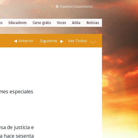
Español (Castellano)
os
Educadores
Curso gratis
Voces
Actúa
Noticias
Anterior
Siguiente
Ver Todos
mes especiales
a de justicia e
a hace sesenta