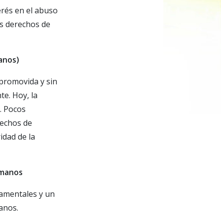
rés en el abuso
os derechos de
anos)
 promovida y sin
e. Hoy, la
d. Pocos
hechos de
idad de la
umanos
amentales y un
anos.