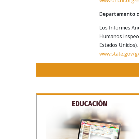
www.ohchr.org/E
Departamento de
Los Informes Anu
Humanos inspecci
SU
Estados Unidos).
www.state.gov/g/
EDUCACIÓN