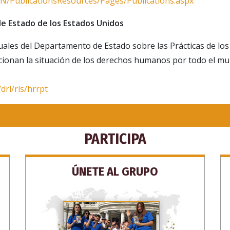
N/PublicationsResources/Pages/Publications.aspx
 Estado de los Estados Unidos
ales del Departamento de Estado sobre las Prácticas de lo
onan la situación de los derechos humanos por todo el mu
SCRÍBETE PARA RECIBIR ACTUALIZACIONES Y P
ENCONTRAR FORMAS DE AYUDAR
drl/rls/hrrpt
SUSCRÍB
PARTICIPA
NO, G
ÚNETE AL GRUPO