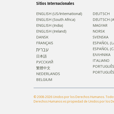
Sitios Internacionales
ENGLISH (US/International)
DEUTSCH
ENGLISH (South Africa)
DEUTSCH (Au
ENGLISH (India)
MAGYAR
ENGLISH (Ireland)
NORSK
DANSK
SVENSKA
FRANÇAIS
ESPAÑOL (La
עברית
ESPAÑOL (Ca
ΕΛΛΗΝΙΚA
日本語
ITALIANO
РУССКИЙ
PORTUGUÊ
繁體中文
PORTUGUÊS (
NEDERLANDS
BELGIUM
© 2008-2026 Unidos por los Derechos Humanos. Todos l
Derechos Humanos es propiedad de Unidos por los D