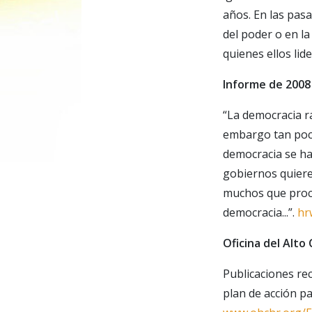
años. En las pas
del poder o en l
quienes ellos lid
Informe de 2008
“La democracia r
embargo tan poco
democracia se ha
gobiernos quiere
muchos que procl
democracia...”.
hr
Oficina del Alt
Publicaciones r
plan de acción p