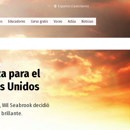
Español (Castellano)
os
Educadores
Curso gratis
Voces
Actúa
Noticias
a para el
os Unidos
, Wil Seabrook decidió
brillante.