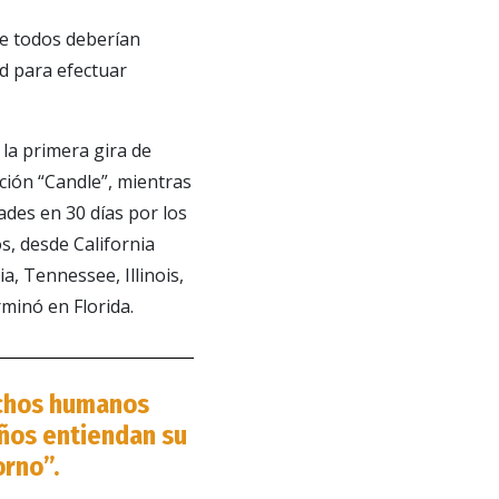
e todos deberían
d para efectuar
la primera gira de
ción “Candle”, mientras
des en 30 días por los
, desde California
, Tennessee, Illinois,
minó en Florida.
echos humanos
iños entiendan su
orno”.