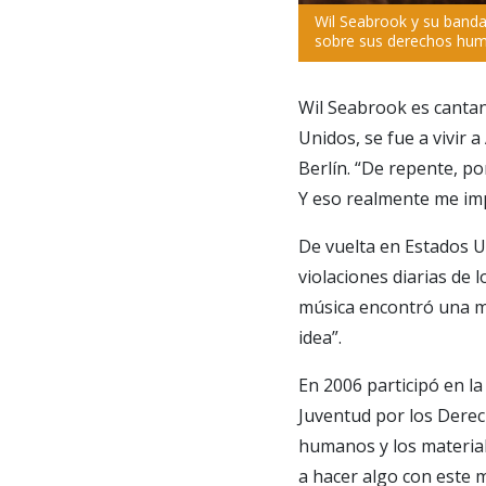
Wil Seabrook y su banda
sobre sus derechos hu
Wil Seabrook es cantan
Unidos, se fue a vivir 
Berlín. “De repente, p
Y eso realmente me imp
De vuelta en Estados U
violaciones diarias de 
música encontró una ma
idea”.
En 2006 participó en la
Juventud por los Derec
humanos y los material
a hacer algo con este m