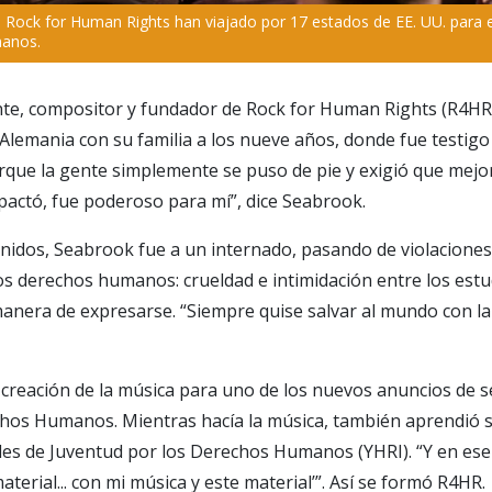
 Rock for Human Rights han viajado por 17 estados de EE. UU. para 
manos.
te, compositor y fundador de Rock for Human Rights (R4HR
a Alemania con su familia a los nueve años, donde fue testigo
orque la gente simplemente se puso de pie y exigió que mejo
actó, fue poderoso para mí”, dice Seabrook.
nidos, Seabrook fue a un internado, pasando de violaciones
los derechos humanos: crueldad e intimidación entre los estud
nera de expresarse. “Siempre quise salvar al mundo con la 
 creación de la música para uno de los nuevos anuncios de se
hos Humanos. Mientras hacía la música, también aprendió 
es de Juventud por los Derechos Humanos (YHRI). “Y en ese p
aterial... con mi música y este material’”. Así se formó R4HR.